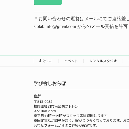
＊お問い合わせの返答はメールにてご連絡差
siolab.info@gmail.com からのメール
おけいこ
イベント
レンタルスタジオ
学び舎しおらぼ
住所
〒815-0035
福岡県福岡市南区向野1-3-14
092-408-2725
※平日14時～19時がスタッフ常駐時間とります
※固定電話が調子が悪く、繋がりづらくなっております。お
合わせフォームからのご連絡が確実です。