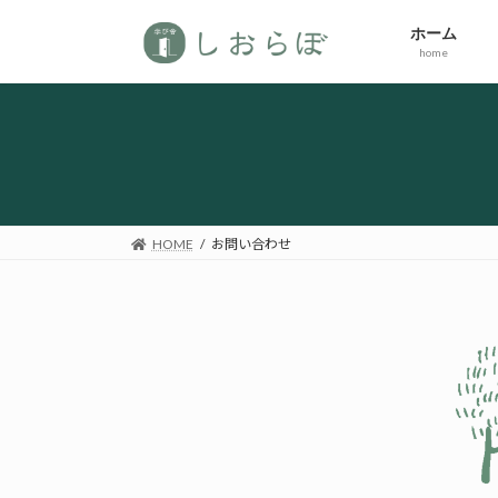
コ
ナ
ホーム
ン
ビ
home
テ
ゲ
ン
ー
ツ
シ
へ
ョ
ス
ン
キ
に
ッ
移
HOME
お問い合わせ
プ
動