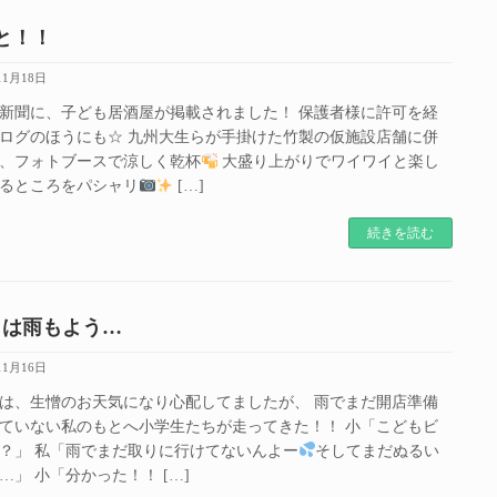
と！！
11月18日
新聞に、子ども居酒屋が掲載されました！ 保護者様に許可を経
ログのほうにも☆ 九州大生らが手掛けた竹製の仮施設店舗に併
、フォトブースで涼しく乾杯
大盛り上がりでワイワイと楽し
るところをパシャリ
[…]
続きを読む
目は雨もよう…
11月16日
は、生憎のお天気になり心配してましたが、 雨でまだ開店準備
ていない私のもとへ小学生たちが走ってきた！！ 小「こどもビ
？」 私「雨でまだ取りに行けてないんよー
そしてまだぬるい
…」 小「分かった！！ […]