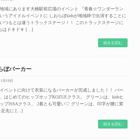
地域にあります大橋駅前広場のイベント 『青春☆ワンダーラン
いうアイドルイベントに しおらぼkidsが地域枠で出演することに
いつもとは違うトラックステージ！！ このトラックステージに
たちはドキドキ […]
続きを読む
らぼパーカー
11月19日
イベントに向けて衣装になるパーカーが完成しました！！ パー
、はじめてのヒップホップKOZUEクラス。 グリーンは、kidsヒ
ップISSAクラス。 2着とも可愛い♡ グリーンは、印字が腰に変
足先に […]
続きを読む