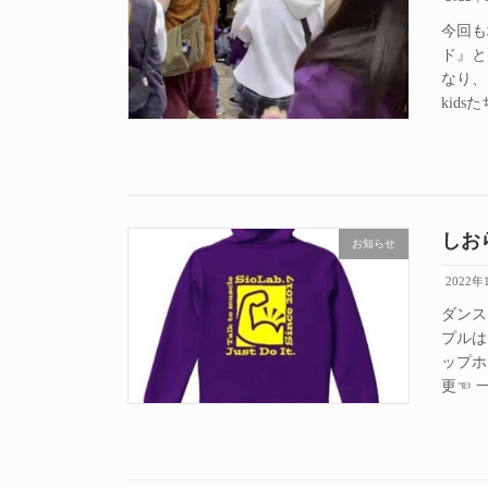
今回も
ド』と
なり、
kids
しお
お知らせ
2022年
ダンス
プルは
ップホ
更☜ 一