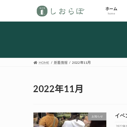
コ
ナ
ホーム
ン
ビ
home
テ
ゲ
ン
ー
ツ
シ
へ
ョ
ス
ン
キ
に
ッ
移
HOME
新着情報
2022年11月
プ
動
2022年11月
イベ
お知らせ
2022年