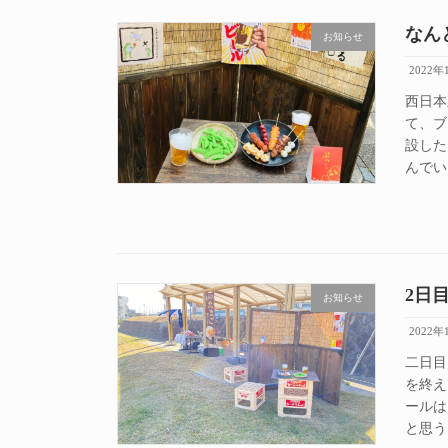
なん
お知らせ
2022年
西日本
て、ブ
設した
んでい
2日
お知らせ
2022年
二日目
を終え
ールは
と思う