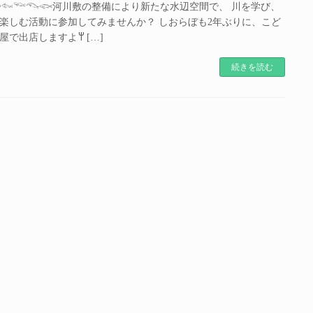
𓆜𓆝𓆞𓆟河川敷の整備により新たな水辺空間で、 川を学び、
楽しむ活動に参加してみませんか？ しおらぼも2年ぶりに、こど
も居酒屋で出店しますよ𐩢 […]
続きを読む