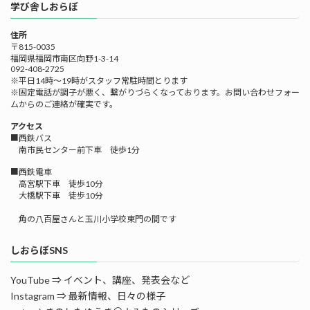
学び舎しおらぼ
住所
〒815-0035
福岡県福岡市南区向野1-3-14
092-408-2725
※平日14時～19時がスタッフ常駐時間とります
※固定電話が調子が悪く、繋がりづらくなっております。お問い合わせフォー
ムからのご連絡が確実です。
アクセス
■西鉄バス
南市民センター前下車 徒歩1分
■西鉄電車
高宮駅下車 徒歩10分
大橋駅下車 徒歩10分
角の八百屋さんと玉川小学校東門の間です
しおらぼSNS
YouTube ⇒ イベント、講座、発表会など
Instagram ⇒ 最新情報、日々の様子