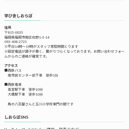
学び舎しおらぼ
住所
〒815-0035
福岡県福岡市南区向野1-3-14
092-408-2725
※平日14時～19時がスタッフ常駐時間とります
※固定電話が調子が悪く、繋がりづらくなっております。お問い合わせフォー
ムからのご連絡が確実です。
アクセス
■西鉄バス
南市民センター前下車 徒歩1分
■西鉄電車
高宮駅下車 徒歩10分
大橋駅下車 徒歩10分
角の八百屋さんと玉川小学校東門の間です
しおらぼSNS