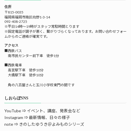
住所
〒815-0035
福岡県福岡市南区向野1-3-14
092-408-2725
※平日14時～19時がスタッフ常駐時間とります
※固定電話が調子が悪く、繋がりづらくなっております。お問い合わせフォー
ムからのご連絡が確実です。
アクセス
■西鉄バス
南市民センター前下車 徒歩1分
■西鉄電車
高宮駅下車 徒歩10分
大橋駅下車 徒歩10分
角の八百屋さんと玉川小学校東門の間です
しおらぼSNS
YouTube ⇒ イベント、講座、発表会など
Instagram ⇒ 最新情報、日々の様子
note ⇒ きのしたゆうき＠よみものシリーズ