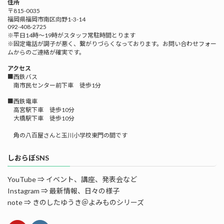
住所
〒815-0035
福岡県福岡市南区向野1-3-14
092-408-2725
※平日14時～19時がスタッフ常駐時間とります
※固定電話が調子が悪く、繋がりづらくなっております。お問い合わせフォー
ムからのご連絡が確実です。
アクセス
■西鉄バス
南市民センター前下車 徒歩1分
■西鉄電車
高宮駅下車 徒歩10分
大橋駅下車 徒歩10分
角の八百屋さんと玉川小学校東門の間です
しおらぼSNS
YouTube ⇒ イベント、講座、発表会など
Instagram ⇒ 最新情報、日々の様子
note ⇒ きのしたゆうき＠よみものシリーズ