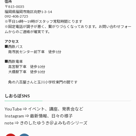
住所
〒815-0035
福岡県福岡市南区向野1-3-14
092-408-2725
※平日14時～19時がスタッフ常駐時間とります
※固定電話が調子が悪く、繋がりづらくなっております。お問い合わせフォー
ムからのご連絡が確実です。
アクセス
■西鉄バス
南市民センター前下車 徒歩1分
■西鉄電車
高宮駅下車 徒歩10分
大橋駅下車 徒歩10分
角の八百屋さんと玉川小学校東門の間です
しおらぼSNS
YouTube ⇒ イベント、講座、発表会など
Instagram ⇒ 最新情報、日々の様子
note ⇒ きのしたゆうき＠よみものシリーズ