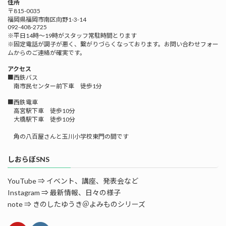
住所
〒815-0035
福岡県福岡市南区向野1-3-14
092-408-2725
※平日14時～19時がスタッフ常駐時間とります
※固定電話が調子が悪く、繋がりづらくなっております。お問い合わせフォー
ムからのご連絡が確実です。
アクセス
■西鉄バス
南市民センター前下車 徒歩1分
■西鉄電車
高宮駅下車 徒歩10分
大橋駅下車 徒歩10分
角の八百屋さんと玉川小学校東門の間です
しおらぼSNS
YouTube ⇒ イベント、講座、発表会など
Instagram ⇒ 最新情報、日々の様子
note ⇒ きのしたゆうき＠よみものシリーズ