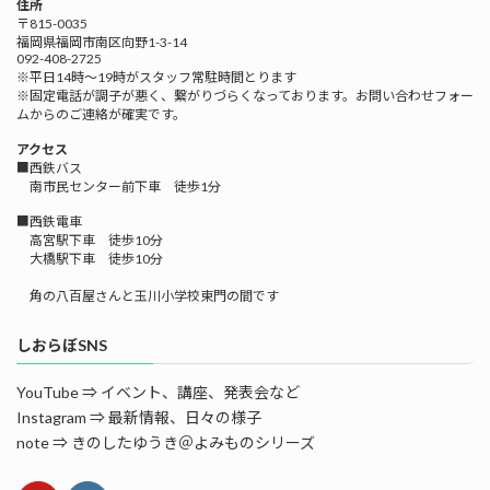
住所
〒815-0035
福岡県福岡市南区向野1-3-14
092-408-2725
※平日14時～19時がスタッフ常駐時間とります
※固定電話が調子が悪く、繋がりづらくなっております。お問い合わせフォー
ムからのご連絡が確実です。
アクセス
■西鉄バス
南市民センター前下車 徒歩1分
■西鉄電車
高宮駅下車 徒歩10分
大橋駅下車 徒歩10分
角の八百屋さんと玉川小学校東門の間です
しおらぼSNS
YouTube ⇒ イベント、講座、発表会など
Instagram ⇒ 最新情報、日々の様子
note ⇒ きのしたゆうき＠よみものシリーズ