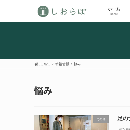
コ
ナ
ホーム
ン
ビ
home
テ
ゲ
ン
ー
ツ
シ
へ
ョ
ス
ン
キ
に
ッ
移
HOME
新着情報
悩み
プ
動
悩み
足の
その他
2022年