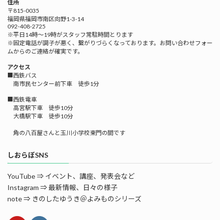
住所
〒815-0035
福岡県福岡市南区向野1-3-14
092-408-2725
※平日14時～19時がスタッフ常駐時間とります
※固定電話が調子が悪く、繋がりづらくなっております。お問い合わせフォー
ムからのご連絡が確実です。
アクセス
■西鉄バス
南市民センター前下車 徒歩1分
■西鉄電車
高宮駅下車 徒歩10分
大橋駅下車 徒歩10分
角の八百屋さんと玉川小学校東門の間です
しおらぼSNS
YouTube ⇒ イベント、講座、発表会など
Instagram ⇒ 最新情報、日々の様子
note ⇒ きのしたゆうき＠よみものシリーズ