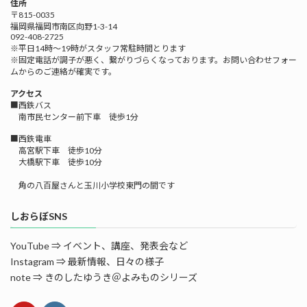
住所
〒815-0035
福岡県福岡市南区向野1-3-14
092-408-2725
※平日14時～19時がスタッフ常駐時間とります
※固定電話が調子が悪く、繋がりづらくなっております。お問い合わせフォー
ムからのご連絡が確実です。
アクセス
■西鉄バス
南市民センター前下車 徒歩1分
■西鉄電車
高宮駅下車 徒歩10分
大橋駅下車 徒歩10分
角の八百屋さんと玉川小学校東門の間です
しおらぼSNS
YouTube ⇒ イベント、講座、発表会など
Instagram ⇒ 最新情報、日々の様子
note ⇒ きのしたゆうき＠よみものシリーズ