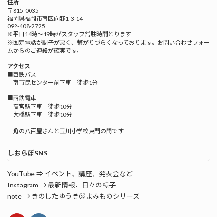
住所
〒815-0035
福岡県福岡市南区向野1-3-14
092-408-2725
※平日14時～19時がスタッフ常駐時間とります
※固定電話が調子が悪く、繋がりづらくなっております。お問い合わせフォー
ムからのご連絡が確実です。
アクセス
■西鉄バス
南市民センター前下車 徒歩1分
■西鉄電車
高宮駅下車 徒歩10分
大橋駅下車 徒歩10分
角の八百屋さんと玉川小学校東門の間です
しおらぼSNS
YouTube ⇒ イベント、講座、発表会など
Instagram ⇒ 最新情報、日々の様子
note ⇒ きのしたゆうき＠よみものシリーズ