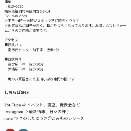
住所
〒815-0035
福岡県福岡市南区向野1-3-14
092-408-2725
※平日14時～19時がスタッフ常駐時間とります
※固定電話が調子が悪く、繋がりづらくなっております。お問い合わせフォー
ムからのご連絡が確実です。
アクセス
■西鉄バス
南市民センター前下車 徒歩1分
■西鉄電車
高宮駅下車 徒歩10分
大橋駅下車 徒歩10分
角の八百屋さんと玉川小学校東門の間です
しおらぼSNS
YouTube ⇒ イベント、講座、発表会など
Instagram ⇒ 最新情報、日々の様子
note ⇒ きのしたゆうき＠よみものシリーズ